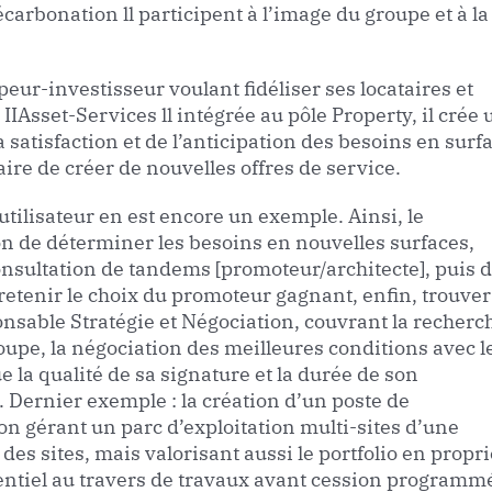
écarbonation ll participent à l’image du groupe et à la
ur-investisseur voulant fidéliser ses locataires et
IAsset-Services ll intégrée au pôle Property, il crée 
 satisfaction et de l’anticipation des besoins en surf
ire de créer de nouvelles offres de service.
tilisateur en est encore un exemple. Ainsi, le
de déterminer les besoins en nouvelles surfaces,
onsultation de tandems [promoteur/architecte], puis 
 retenir le choix du promoteur gagnant, enfin, trouve
nsable Stratégie et Négociation, couvrant la recherc
oupe, la négociation des meilleures conditions avec l
ue la qualité de sa signature et la durée de son
. Dernier exemple : la création d’un poste de
on gérant un parc d’exploitation multi-sites d’une
des sites, mais valorisant aussi le portfolio en propri
tentiel au travers de travaux avant cession programm