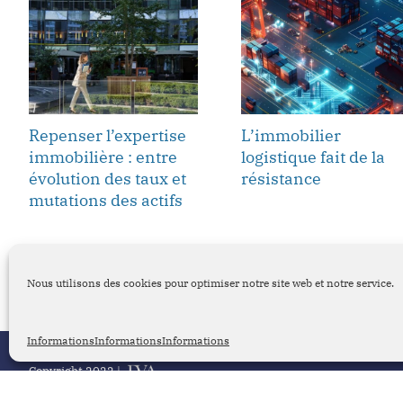
Repenser l’expertise
L’immobilier
immobilière : entre
logistique fait de la
évolution des taux et
résistance
mutations des actifs
Nous utilisons des cookies pour optimiser notre site web et notre service.
Suivez DVA Executive Search
Informations
Informations
Informations
Copyright 2022 |