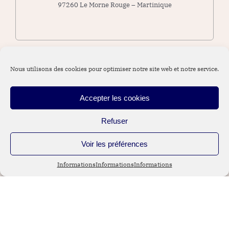
97260 Le Morne Rouge – Martinique
Nous utilisons des cookies pour optimiser notre site web et notre service.
Nos partenaires
Accepter les cookies
internationaux
Refuser
Voir les préférences
HOLTBY TURNER (Londres – UK)
Informations
Informations
Informations
Toby Turner
site :
http://www.holtbyturner.co.uk
e-mail :
toby.turner@holtbyturner.co.uk
Tél : +44 (0) 203 371 66 80