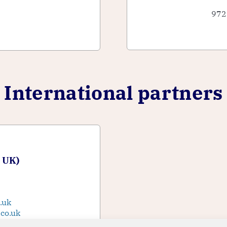
972
International partners
 UK)
.uk
co.uk
0