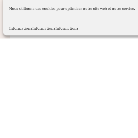
Nous utilisons des cookies pour optimiser notre site web et notre service.
Address: Portman House,
2 Portman Street,
London W1H6DU
Informations
Informations
Informations
Follow DVA Executive Search