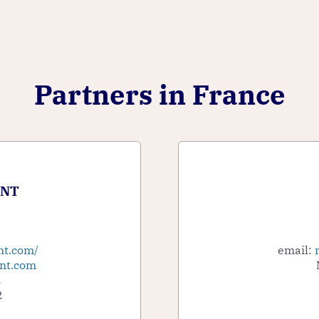
Partners in France
ENT
nt.com/
email:
nt.com
2
2