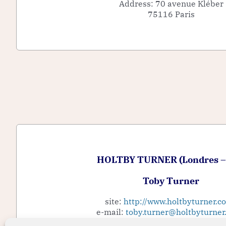
Address: 70 avenue Kléber
75116 Paris
HOLTBY TURNER (Londres –
Toby Turner
site:
http://www.holtbyturner.co
e-mail:
toby.turner@holtbyturner.
Phone: +44 (0) 203 371 66 8