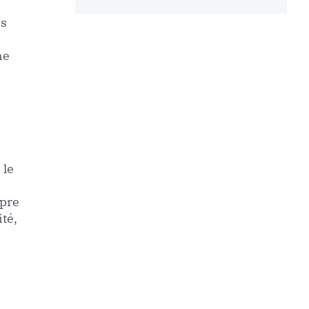
is
ne
 le
opre
té,