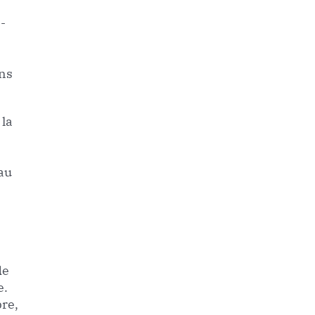
-
ans
 la
 au
de
e.
bre,