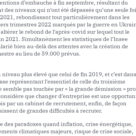
ntentions d’embauche à fin septembre, résultant du
t des niveaux qui n’ont été dépassés qu’une seule fo
2021, rebondissant tout particulièrement dans les
iers trimestres 2022 marqués par la guerre en Ukrai
 altérer le rebond de l’après-covid sur lequel tout le
in 2021. Simultanément les statistiques de l’Insee
larié bien au-delà des attentes avec la création de
estre au lieu de 59.000 prévus.
 niveau plus élevé que celui de fin 2019, et c’est dans
sse représentant l’essentiel de celle du troisième
 ne semble pas touchée par « la grande démission » pr
considère que changer d’entreprise est une opportuni
ois par un cabinet de recrutement, enfin, de façon
ssent de grandes difficultés à recruter.
re des paradoxes quand inflation, crise énergétique,
ements climatiques majeurs, risque de crise sociale,