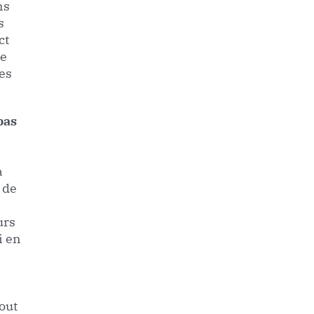
ns
s
ct
ne
les
pas
a
 de
urs
i en
out