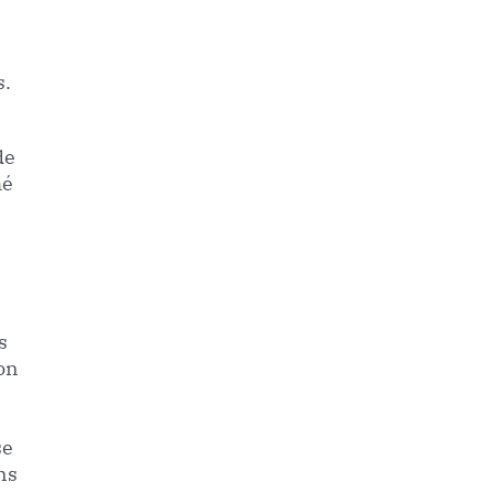
s.
de
hé
s
on
se
ns