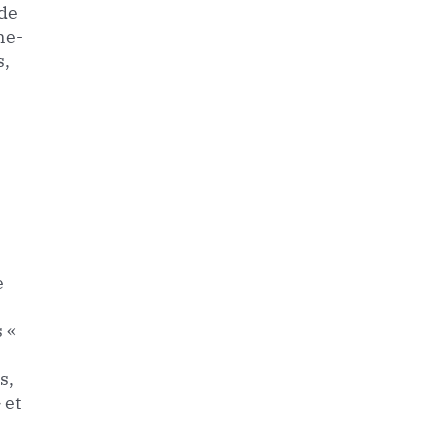
 de
ne-
s,
e
 «
s,
 et