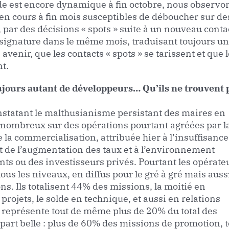
nde est encore dynamique à fin octobre, nous observo
 en cours à fin mois susceptibles de déboucher sur de
, par des décisions « spots » suite à un nouveau conta
signature dans le même mois, traduisant toujours u
enir, que les contacts « spots » se tarissent et que 
t.
jours autant de développeurs… Qu’ils ne trouvent 
statant le malthusianisme persistant des maires en
s nombreux sur des opérations pourtant agréées par l
e la commercialisation, attribuée hier à l’insuffisance
ant de l’augmentation des taux et à l’environnement
nts ou des investisseurs privés. Pourtant les opérate
us les niveaux, en diffus pour le gré à gré mais auss
ns. Ils totalisent 44% des missions, la moitié en
ojets, le solde en technique, et aussi en relations
i représente tout de même plus de 20% du total des
 part belle : plus de 60% des missions de promotion, t