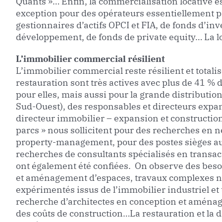
Quants »… Enfin, la commercialisation locative es
exception pour des opérateurs essentiellement par
gestionnaires d’actifs OPCI et FIA, de fonds d’in
développement, de fonds de private equity… La log
L’immobilier commercial résilient
L’immobilier commercial reste résilient et totali
restauration sont très actives avec plus de 41 % 
pour elles, mais aussi pour la grande distribution
Sud-Ouest), des responsables et directeurs expan
directeur immobilier – expansion et construction.
parcs » nous sollicitent pour des recherches en 
property-management, pour des postes sièges aus
recherches de consultants spécialisés en transa
ont également été confiées. On observe des besoi
et aménagement d’espaces, travaux complexes néc
expérimentés issus de l’immobilier industriel et t
recherche d’architectes en conception et aménag
des coûts de construction…La restauration et la d