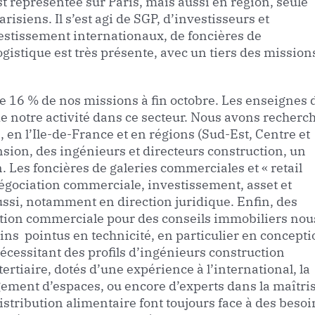
t représentée sur Paris, mais aussi en région, seule
isiens. Il s’est agi de SGP, d’investisseurs et
vestissement internationaux, de foncières de
istique est très présente, avec un tiers des mission
se 16 % de nos missions à fin octobre. Les enseignes 
de notre activité dans ce secteur. Nous avons recherc
, en l’Ile-de-France et en régions (Sud-Est, Centre et
sion, des ingénieurs et directeurs construction, un
 Les foncières de galeries commerciales et « retail
négociation commerciale, investissement, asset et
si, notamment en direction juridique. Enfin, des
ction commerciale pour des conseils immobiliers nou
ns pointus en technicité, en particulier en concepti
essitant des profils d’ingénieurs construction
ertiaire, dotés d’une expérience à l’international, la
ement d’espaces, ou encore d’experts dans la maîtri
istribution alimentaire font toujours face à des besoi